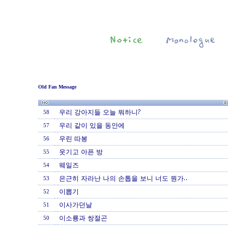
Old Fan Message
우리 강아지들 오늘 뭐하니?
58
우리 같이 있을 동안에
57
우린 따봉
56
웃기고 아픈 방
55
웨일즈
54
은근히 자라난 나의 손톱을 보니 너도 뭔가..
53
이뽑기
52
이사가던날
51
이소룡과 쌍절곤
50