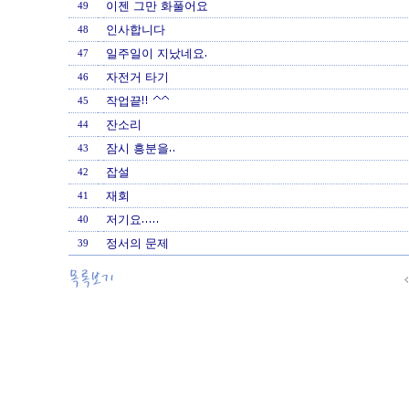
이젠 그만 화풀어요
49
인사합니다
48
일주일이 지났네요.
47
자전거 타기
46
작업끝!! ^^
45
잔소리
44
잠시 흥분을..
43
잡설
42
재회
41
저기요.....
40
정서의 문제
39