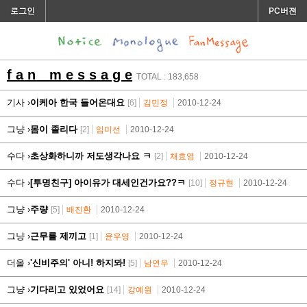
로그인
PC버젼
f a n m e s s a g e
TOTAL : 183,658
기사 ›
이케아 한국 들어온대요
[6]
김민정
2010-12-24
그냥 ›
몸이 졸리다
[2]
임미선
2010-12-24
수다 ›
초상화하니까 저도생각나요 ㅋ
[2]
채효영
2010-12-24
수다 ›
[투명친구] 아이유가 대세인건가요??ㅋ
[10]
정규현
2010-12-24
그냥 ›
주량
[5]
배진환
2010-12-24
그냥 ›
근무를 제끼고
[1]
윤우영
2010-12-24
더올 ›
'신비주의' 아니! 하지뫄!
[5]
남연우
2010-12-24
그냥 ›
기다리고 있었어요
[14]
강예원
2010-12-24