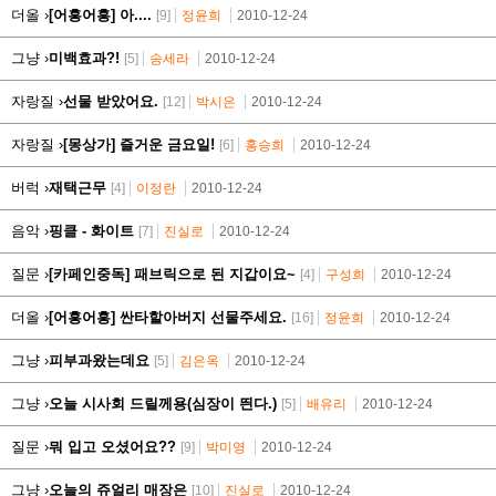
더올 ›
[어흥어흥] 아....
[9]
정윤희
2010-12-24
그냥 ›
미백효과?!
[5]
송세라
2010-12-24
자랑질 ›
선물 받았어요.
[12]
박시은
2010-12-24
자랑질 ›
[몽상가] 즐거운 금요일!
[6]
홍승희
2010-12-24
버럭 ›
재택근무
[4]
이정란
2010-12-24
음악 ›
핑클 - 화이트
[7]
진실로
2010-12-24
질문 ›
[카페인중독] 패브릭으로 된 지갑이요~
[4]
구성희
2010-12-24
더올 ›
[어흥어흥] 싼타할아버지 선물주세요.
[16]
정윤희
2010-12-24
그냥 ›
피부과왔는데요
[5]
김은옥
2010-12-24
그냥 ›
오늘 시사회 드릴께용(심장이 띈다.)
[5]
배유리
2010-12-24
질문 ›
뭐 입고 오셨어요??
[9]
박미영
2010-12-24
그냥 ›
오늘의 쥬얼리 매장은
[10]
진실로
2010-12-24