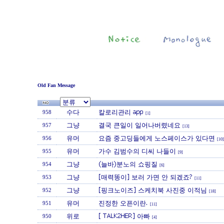
Old Fan Message
수다
칼로리관리 app
958
[1]
그냥
결국 큰일이 일어나버렸네요
957
[13]
유머
요즘 중고딩들에게 노스페이스가 있다면
956
[10]
유머
가수 김범수의 디씨 나들이
955
[9]
그냥
(늘바)분노의 쇼핑질
954
[6]
그냥
[매력똥이] 보러 가면 안 되겠죠?
953
[11]
그냥
[핑크노이즈] 스케치북 사진중 이적님
952
[18]
유머
진정한 오픈이란.
951
[11]
위로
[ TALK2HER] 아빠
950
[4]