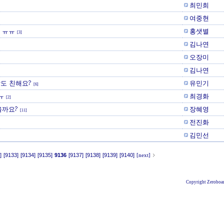
최민희
여중현
 ㅠㅠ
홍샛별
[3]
김나연
오장미
김나연
도 친해요?
유민기
[6]
ㅠ
최경화
[2]
을까요?
장혜영
[11]
전진화
김민선
]
[9133]
[9134]
[9135]
9136
[9137]
[9138]
[9139]
[9140]
[next]
Copyright Zeroboar