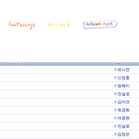
유시연
신정훈
윤혜미
진실로
김미연
최경화
여중현
진실로
김정은