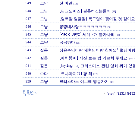
그냥
전 이만
949
[14]
그냥
[핑크노이즈] 결혼하신분들께
948
[11]
그냥
[얼룩말 얼굴말] 목구멍이 찢어질 것 같아요
947
그냥
몽땅내사랑ㅋㅋㅋㅋㅋㅋㅋ
946
[9]
그냥
[Radio Dayz] 세계 7개 불가사의
945
[12]
그냥
궁금하다
944
[15]
질문
장윤주님이랑 재형님이랑 친해요? 혈님이랑
943
질문
[매력똥이] 사진 보는 법 가르쳐 주세요 ㅠ.
942
질문
[toydogma] 크리스마스 관련 영화 뭐가 있
941
수다
[르샤마지끄] 황 해
940
[12]
그냥
크리스마스 이브에 명동가기
939
[19]
[prev]
[9131]
[9132