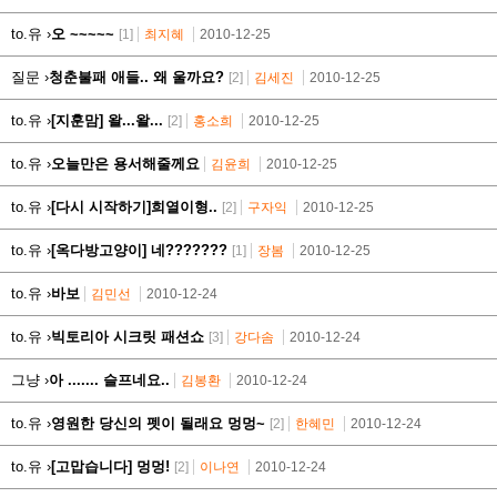
to.유 ›
오 ~~~~~
[1]
최지혜
2010-12-25
질문 ›
청춘불패 애들.. 왜 울까요?
[2]
김세진
2010-12-25
to.유 ›
[지훈맘] 왈...왈...
[2]
홍소희
2010-12-25
to.유 ›
오늘만은 용서해줄께요
김윤희
2010-12-25
to.유 ›
[다시 시작하기]희열이형..
[2]
구자익
2010-12-25
to.유 ›
[옥다방고양이] 네???????
[1]
장봄
2010-12-25
to.유 ›
바보
김민선
2010-12-24
to.유 ›
빅토리아 시크릿 패션쇼
[3]
강다솜
2010-12-24
그냥 ›
아 ....... 슬프네요..
김봉환
2010-12-24
to.유 ›
영원한 당신의 펫이 될래요 멍멍~
[2]
한혜민
2010-12-24
to.유 ›
[고맙습니다] 멍멍!
[2]
이나연
2010-12-24