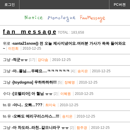
로그인
PC버젼
f a n m e s s a g e
TOTAL : 183,658
위로 ›
santa21snow)) 전 오늘 제사지냈어요.여러분 가사가 쏙쏙 들어와요
~
이진희
2010-12-25
그냥 ›
적군ㅠㅠ
[17]
강다솜
2010-12-25
그냥 ›
아..폴님....우째요....ㅋㅋㅋㅋㅋㅋ
[4]
송지은
2010-12-25
그냥 ›
[toydogma] 우하하하하!!!
[5]
장혜영
2010-12-25
수다 ›
[오렐리아] 아 혈님 ㅠㅠ
[2]
이혜원
2010-12-25
to.유 ›
아니.. 오뽜...???
최미숙
2010-12-25
to.유 ›
오빠도 메리구리스마스...!!!
송지은
2010-12-25
그냥 ›
아 차도라..라천..같으니라구 ㅠㅠ
[2]
함주경
2010-12-25