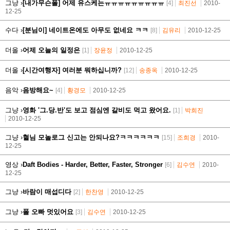
그냥 ›
[내가무슨폴] 어제 유스케는ㅠㅠㅠㅠㅠㅠㅠㅠㅠ
[4]
최진선
2010-
12-25
수다 ›
[분님이] 네이트온에도 아무도 없네요 ㅋㅋ
[8]
김유리
2010-12-25
더올 ›
어제 오늘의 일정은
[1]
장윤정
2010-12-25
더올 ›
[시간여행자] 여러분 뭐하십니까?
[12]
송종옥
2010-12-25
음악 ›
음방해요~
[4]
황경모
2010-12-25
그냥 ›
영화 '그.당.반'도 보고 점심엔 갈비도 먹고 왔어요.
[1]
박희진
2010-12-25
그냥 ›
혈님 모놀로그 신고는 안되나요?ㅋㅋㅋㅋㅋㅋ
[15]
조희경
2010-
12-25
영상 ›
Daft Bodies - Harder, Better, Faster, Stronger
[6]
김수연
2010-
12-25
그냥 ›
바람이 매섭디다
[2]
한찬영
2010-12-25
그냥 ›
폴 오빠 멋있어요
[3]
김수연
2010-12-25