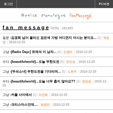
로그인
PC버젼
f a n m e s s a g e
TOTAL : 183,655
질문 ›
김경희 님이 올리신 검은색 가방 어디껀지 아시는 분이요...
[1]
백은
영
2010-12-25
그냥 ›
[Radio Dayz] 유재석 이 남자...
[4]
오장미
2010-12-25
수다 ›
[beautifulworld]...오늘 무한도전
[5]
전진경
2010-12-25
그냥 ›
[무쇠소녀] 무한도전을 기다리며...
[5]
노현주
2010-12-25
수다 ›
[beautifulworld]...오늘 너무 춥지 않아요??
[3]
전진경
2010-12-
25
그냥 ›
커플 사이에서
[2]
이건희
2010-12-25
그냥 ›
크리스마스인데....
엄명진
2010-12-25