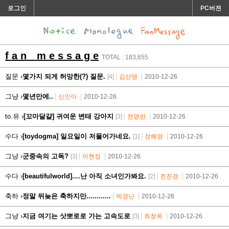
로그인
PC버젼
f a n m e s s a g e
TOTAL : 183,655
질문 ›
몇가지 되게 허망한(?) 질문.
[4]
김선영
2010-12-26
그냥 ›
몇년만에..
신인아
2010-12-26
to.유 ›
[꼬마달걀] 귀여운 변태 강아지
[3]
전영란
2010-12-26
수다 ›
[toydogma] 일요일이 저물어가네요.
[1]
장혜영
2010-12-26
그냥 ›
군중속의 고독?
[3]
이현정
2010-12-26
수다 ›
[beautifulworld]....난 아직 소녀인가봐요.
[2]
전진경
2010-12-26
축하 ›
정말 뒤늦은 축하지만............
박경난
2010-12-26
그냥 ›
지금 여기는 삿뽀로로 가는 고속도로
[3]
최창옥
2010-12-26