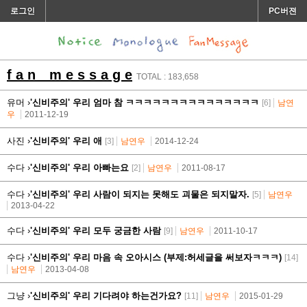
로그인
PC버젼
f a n m e s s a g e
TOTAL : 183,658
유머 ›
'신비주의' 우리 엄마 참 ㅋㅋㅋㅋㅋㅋㅋㅋㅋㅋㅋㅋㅋㅋㅋ
[6]
남연
우
2011-12-19
사진 ›
'신비주의' 우리 애
[3]
남연우
2014-12-24
수다 ›
'신비주의' 우리 아빠는요
[2]
남연우
2011-08-17
수다 ›
'신비주의' 우리 사람이 되지는 못해도 괴물은 되지말자.
[5]
남연우
2013-04-22
수다 ›
'신비주의' 우리 모두 궁금한 사람
[9]
남연우
2011-10-17
수다 ›
'신비주의' 우리 마음 속 오아시스 (부제:허세글을 써보자ㅋㅋㅋ)
[14]
남연우
2013-04-08
그냥 ›
'신비주의' 우리 기다려야 하는건가요?
[11]
남연우
2015-01-29