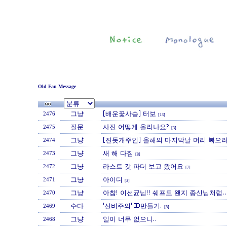
Old Fan Message
그냥
[배운꽃사슴] 터보
2476
[13]
질문
사진 어떻게 올리나요?
2475
[3]
그냥
[진돗개주인] 올해의 마지막날 머리 볶으
2474
그냥
새 해 다짐
2473
[8]
그냥
라스트 갓 파더 보고 왔어요
2472
[7]
그냥
아이디
2471
[3]
그냥
아참! 이선균님!! 쉐프도 왠지 종신님처럼..
2470
수다
'신비주의' ID만들기.
2469
[8]
그냥
일이 너무 없으니..
2468