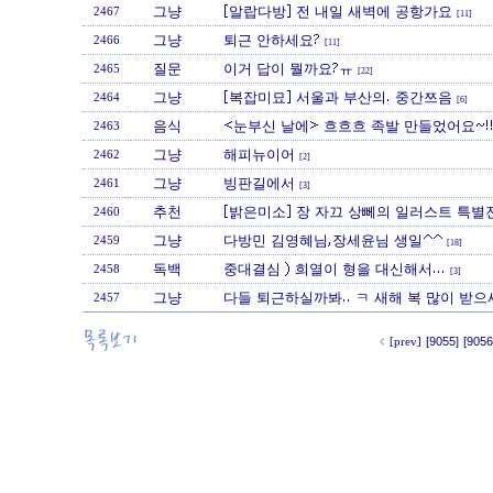
그냥
[알랍다방] 전 내일 새벽에 공항가요
2467
[11]
그냥
퇴근 안하세요?
2466
[11]
질문
이거 답이 뭘까요?ㅠ
2465
[22]
그냥
[복잡미묘] 서울과 부산의. 중간쯔음
2464
[6]
음식
<눈부신 날에> 흐흐흐 족발 만들었어요~!!
2463
그냥
해피뉴이어
2462
[2]
그냥
빙판길에서
2461
[3]
추천
[밝은미소] 장 자끄 상뻬의 일러스트 특별
2460
그냥
다방민 김영혜님,장세윤님 생일^^
2459
[18]
독백
중대결심 ) 희열이 형을 대신해서...
2458
[3]
그냥
다들 퇴근하실까봐.. ㅋ 새해 복 많이 받으
2457
[prev]
[9055]
[9056