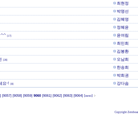
최현정
박명선
김혜영
정혜윤
^^
윤여림
[17]
최민희
김봉환
전
오남희
[28]
한송희
박희권
세요-!
강다솜
[8]
]
[9057]
[9058]
[9059]
9060
[9061]
[9062]
[9063]
[9064]
[next]
Copyright Zeroboar