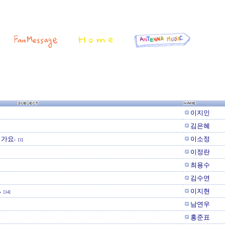
이지인
김은혜
러가요.
이소정
[1]
이정란
최용수
김수연
.
이지현
[14]
남연우
홍준표