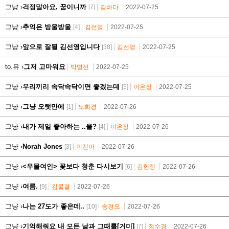
그냥 ›
걱정말아요, 꿈이니까
[7]
김바다
2022-07-25
그냥 ›
추억은 방울방울
[4]
김선영
2022-07-25
그냥 ›
앞으로 잘될 김선영입니다
[38]
김선영
2022-07-25
to.유 ›
그저 고마워요
박명선
2022-07-25
그냥 ›
우리끼리 속닥속닥이면 좋겠는데
[5]
이은정
2022-07-25
그냥 ›
그냥 오랫만에
[1]
노희경
2022-07-26
그냥 ›
내가 제일 좋아하는 ..을?
[4]
이은정
2022-07-26
그냥 ›
Norah Jones
[3]
이진아
2022-07-26
그냥 ›
<우물여인> 꽃보다 청춘 다시보기
[6]
김현정
2022-07-26
그냥 ›
여름.
[9]
김물결
2022-07-26
그냥 ›
나는 27도가 좋은데..
[10]
송경모
2022-07-26
그냥 ›
기억해줘요 내 모든 날과 그때를[거미]
[7]
정수경
2022-07-26