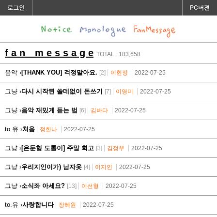
로그인
PC버젼
f a n m e s s a g e
TOTAL : 183,658
음악 ›
[THANK YOU] 걱정말아요.
[2]
이현정
2022-07-25
그냥 ›
다시 시작된 쓸데없이 돈쓰기
[7]
이영미
2022-07-25
그냥 ›
음악 재밌게 듣는 법
[6]
김바다
2022-07-25
to.유 ›
처음
정한나
2022-07-25
그냥 ›
[은둔형 도톨이] 주말 회고
[3]
김정우
2022-07-25
그냥 ›
우리지인이가) 남자옷
[4]
이지인
2022-07-25
그냥 ›
소식좌 아세요?
[13]
이선형
2022-07-25
to.유 ›
사랑합니다
장혜원
2022-07-25