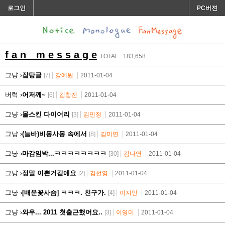
로그인
PC버젼
f a n m e s s a g e
TOTAL : 183,658
그냥 ›
잡탕글
[7]
강예원
2011-01-04
버럭 ›
어저께~
[6]
김창전
2011-01-04
그냥 ›
몰스킨 다이어리
[3]
김민정
2011-01-04
그냥 ›
(늘바)비몽사몽 속에서
[8]
김미연
2011-01-04
그냥 ›
마감임박...ㅋㅋㅋㅋㅋㅋㅋㅋ
[30]
김나연
2011-01-04
그냥 ›
정말 이쁜거같애요
[2]
김선영
2011-01-04
그냥 ›
[배운꽃사슴] ㅋㅋㅋ. 친구가.
[4]
이지인
2011-01-04
그냥 ›
와우... 2011 첫출근했어요..
[3]
이영미
2011-01-04