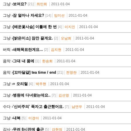
그냥 ›
보여요?
[21]
최민희
2011-01-04
그냥 ›
잠 얼마나 자세요?
[14]
임미선
2011-01-04
그냥 ›
[배운꽃사슴] 이틀에 한 번
[4]
이지인
2011-01-04
그냥 ›
[밝은미소] 잠깐 끌게요.
[2]
오남희
2011-01-04
버럭 ›
새해목표란게요...
[2]
김지현
2011-01-04
음악 ›
그대 내 품에
[1]
한송희
2011-01-04
음악 ›
[꼬마달걀] tea time / end
[21]
전영란
2011-01-04
그냥 ›
+ 오리털
[4]
박주현
2011-01-04
그냥 ›
병원에 다녀왔는데요..
[7]
김선영
2011-01-04
수다 ›
'신비주의' 푹자고 출근했어요.
[7]
남연우
2011-01-04
그냥 ›
내복
[5]
이경아
2011-01-04
감사 ›
무려 8시전에 출근
[5]
강현정
2011-01-04