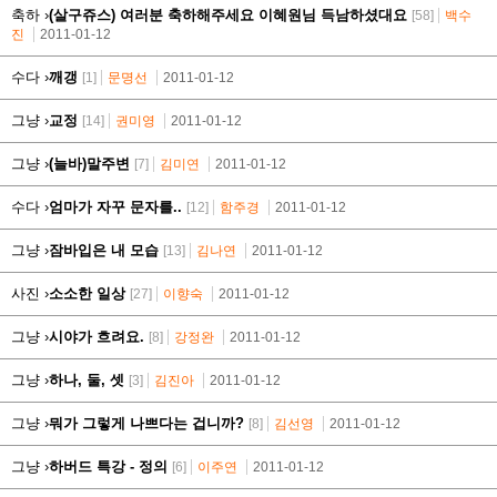
축하 ›
(살구쥬스) 여러분 축하해주세요 이혜원님 득남하셨대요
[58]
백수
진
2011-01-12
수다 ›
깨갱
[1]
문명선
2011-01-12
그냥 ›
교정
[14]
권미영
2011-01-12
그냥 ›
(늘바)말주변
[7]
김미연
2011-01-12
수다 ›
엄마가 자꾸 문자를..
[12]
함주경
2011-01-12
그냥 ›
잠바입은 내 모습
[13]
김나연
2011-01-12
사진 ›
소소한 일상
[27]
이향숙
2011-01-12
그냥 ›
시야가 흐려요.
[8]
강정완
2011-01-12
그냥 ›
하나, 둘, 셋
[3]
김진아
2011-01-12
그냥 ›
뭐가 그렇게 나쁘다는 겁니까?
[8]
김선영
2011-01-12
그냥 ›
하버드 특강 - 정의
[6]
이주연
2011-01-12