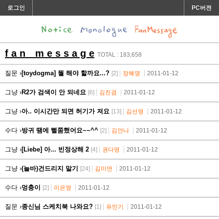
로그인
PC버젼
f a n m e s s a g e
TOTAL : 183,658
질문 ›
[toydogma] 뭘 해야 할까요...?
[2]
장혜영
2011-01-12
그냥 ›
R2가 검색이 안 되네요
[6]
김진겸
2011-01-12
그냥 ›
아.. 이시간만 되면 허기가 져요
[13]
김선영
2011-01-12
수다 ›
방귀 땜에 뻘쭘했어요~~^^
[2]
김안나
2011-01-12
그냥 ›
[Liebe] 아... 빈정상해 2
[4]
권다영
2011-01-12
그냥 ›
(늘바)건드리지 말기
[24]
김미연
2011-01-12
수다 ›
멍충이
[2]
이은영
2011-01-12
질문 ›
종신님 스케치북 나와요?
[1]
유민기
2011-01-12