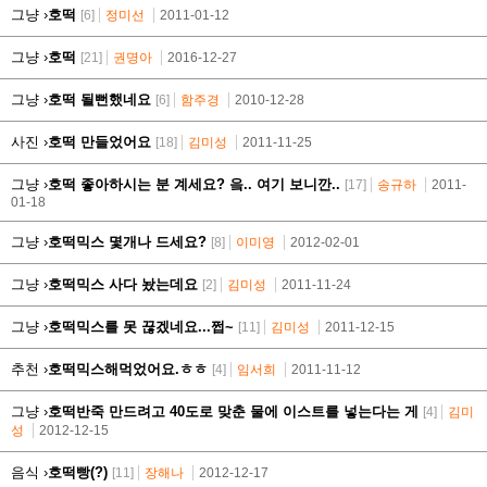
그냥 ›
호떡
[6]
정미선
2011-01-12
그냥 ›
호떡
[21]
권명아
2016-12-27
그냥 ›
호떡 될뻔했네요
[6]
함주경
2010-12-28
사진 ›
호떡 만들었어요
[18]
김미성
2011-11-25
그냥 ›
호떡 좋아하시는 분 계세요? 읔.. 여기 보니깐..
[17]
송규하
2011-
01-18
그냥 ›
호떡믹스 몇개나 드세요?
[8]
이미영
2012-02-01
그냥 ›
호떡믹스 사다 놨는데요
[2]
김미성
2011-11-24
그냥 ›
호떡믹스를 못 끊겠네요...쩝~
[11]
김미성
2011-12-15
추천 ›
호떡믹스해먹었어요.ㅎㅎ
[4]
임서희
2011-11-12
그냥 ›
호떡반죽 만드려고 40도로 맞춘 물에 이스트를 넣는다는 게
[4]
김미
성
2012-12-15
음식 ›
호떡빵(?)
[11]
장해나
2012-12-17