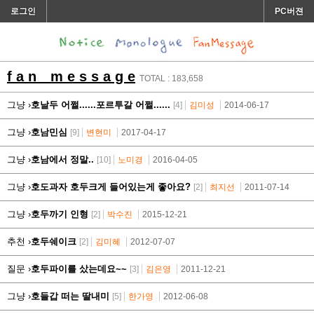
로그인
PC버젼
f a n m e s s a g e
TOTAL : 183,658
그냥 ›
호날두 어쩔......포르투갈 어쩔......
[4]
김미성
2014-06-17
그냥 ›
호남민심
[9]
변현미
2017-04-17
그냥 ›
호남에서 정말..
[10]
노미경
2016-04-05
그냥 ›
호도과자 호두크게 들어있는게 좋아요?
[2]
최지선
2011-07-14
그냥 ›
호두까기 인형
[2]
박수진
2015-12-21
추천 ›
호두쉐이크
[2]
김미혜
2012-07-07
질문 ›
호두파이를 샀는데요~~
[3]
김은영
2011-12-21
그냥 ›
호들갑 떠는 딸내미
[5]
한가영
2012-06-08