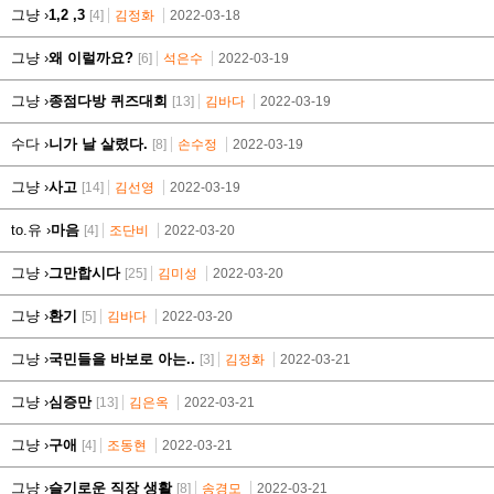
그냥 ›
1,2 ,3
[4]
김정화
2022-03-18
그냥 ›
왜 이럴까요?
[6]
석은수
2022-03-19
그냥 ›
종점다방 퀴즈대회
[13]
김바다
2022-03-19
수다 ›
니가 날 살렸다.
[8]
손수정
2022-03-19
그냥 ›
사고
[14]
김선영
2022-03-19
to.유 ›
마음
[4]
조단비
2022-03-20
그냥 ›
그만합시다
[25]
김미성
2022-03-20
그냥 ›
환기
[5]
김바다
2022-03-20
그냥 ›
국민들을 바보로 아는..
[3]
김정화
2022-03-21
그냥 ›
심증만
[13]
김은옥
2022-03-21
그냥 ›
구애
[4]
조동현
2022-03-21
그냥 ›
슬기로운 직장 생활
[8]
송경모
2022-03-21