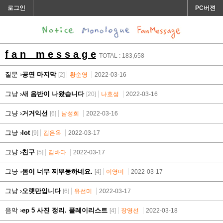
로그인
PC버젼
f a n m e s s a g e
TOTAL : 183,658
질문 ›
공연 마지막
[2]
황순영
2022-03-16
그냥 ›
새 음반이 나왔습니다
[20]
나호성
2022-03-16
그냥 ›
거거익선
[6]
남성희
2022-03-16
그냥 ›
Iot
[9]
김은옥
2022-03-17
그냥 ›
친구
[5]
김바다
2022-03-17
그냥 ›
몸이 너무 찌뿌둥하네요.
[4]
이영미
2022-03-17
그냥 ›
오랫만입니다
[6]
유선미
2022-03-17
음악 ›
ep 5 사진 정리. 플레이리스트
[4]
장영선
2022-03-18