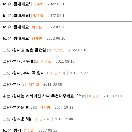
to.유 ›
힘내세요!
정주희
2022-06-15
to.유 ›
힘내세요!
양순영
2022-06-16
to.유 ›
힘내세요
이지은
2022-07-18
to.유 ›
힘내세요
한재영
2022-06-20
그냥 ›
힘내고 싶은 월요일
[2]
방혜인
2022-07-18
그냥 ›
힘내. 신랑!!
[1]
이영실
2011-08-19
그냥 ›
힘내, 부디 꼭 힘내
[10]
김지예
2012-06-22
그냥 ›
힘내
[3]
이정길
2011-06-09
위로 ›
힘나는 에세이집 하나 추천해주세요..^^
[8]
이금경
2011-03-07
그냥 ›
힘겨운 밤..
[2]
박선영
2014-10-28
그냥 ›
힘겨운 5월
[2]
김지희
2012-05-08
to.유 ›
힘~!
김현희
2017-03-22