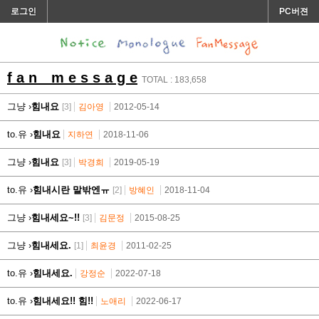
로그인
PC버젼
f a n m e s s a g e
TOTAL : 183,658
그냥 ›
힘내요
[3]
김아영
2012-05-14
to.유 ›
힘내요
지하연
2018-11-06
그냥 ›
힘내요
[3]
박경희
2019-05-19
to.유 ›
힘내시란 말밖엔ㅠ
[2]
방혜인
2018-11-04
그냥 ›
힘내세요~!!
[3]
김문정
2015-08-25
그냥 ›
힘내세요.
[1]
최윤경
2011-02-25
to.유 ›
힘내세요.
강정순
2022-07-18
to.유 ›
힘내세요!! 힘!!
노애리
2022-06-17