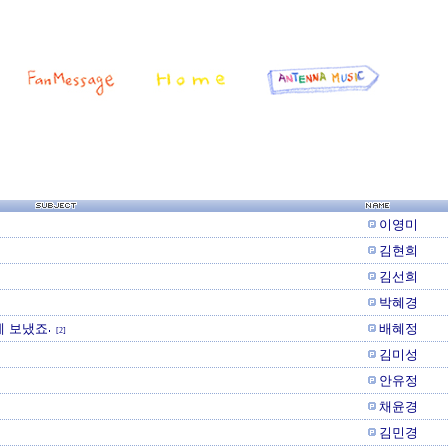
이영미
김현희
김선희
박혜경
 보냈죠.
배혜정
[2]
김미성
안유정
채윤경
김민경