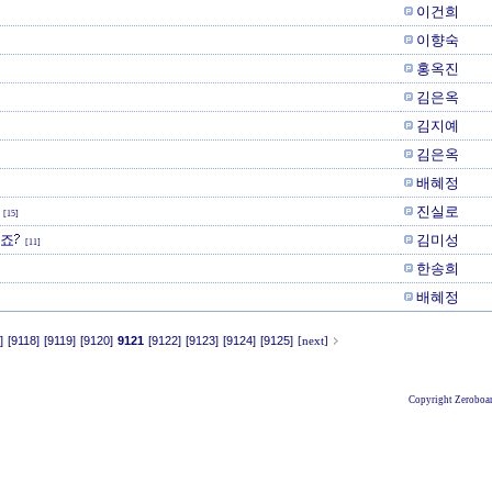
이건희
이향숙
홍옥진
김은옥
김지예
김은옥
배혜정
진실로
[15]
죠?
김미성
[11]
한송희
배혜정
]
[9118]
[9119]
[9120]
9121
[9122]
[9123]
[9124]
[9125]
[next]
Copyright Zeroboar