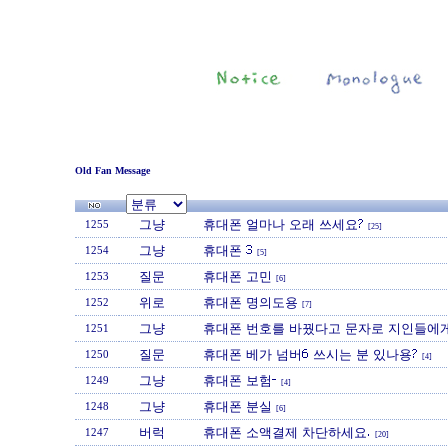
Old Fan Message
그냥
휴대폰 얼마나 오래 쓰세요?
1255
[25]
그냥
휴대폰 3
1254
[5]
질문
휴대폰 고민
1253
[6]
위로
휴대폰 명의도용
1252
[7]
그냥
휴대폰 번호를 바꿨다고 문자로 지인들에게
1251
질문
휴대폰 베가 넘버6 쓰시는 분 있나용?
1250
[4]
그냥
휴대폰 보험-
1249
[4]
그냥
휴대폰 분실
1248
[6]
버럭
휴대폰 소액결제 차단하세요.
1247
[20]