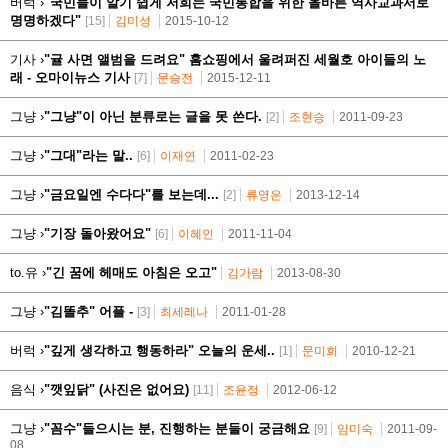
버럭 ›
"국민들이 알기 쉽게 저희는 국민통합을 위한 올바른 역사교과서로
명명하겠다"
[15]
김미성
2015-10-12
기사 ›
"귤 사면 앨범을 드려요" 홈쇼핑에서 울려퍼진 세월호 아이들의 노
래 - 오마이뉴스 기사
[7]
문승전
2015-12-11
그냥 ›
"그냥"이 아닌 분류로는 글을 못 쓴다.
[2]
조현승
2011-09-23
그냥 ›
"그대"라는 말..
[6]
이재연
2011-02-23
그냥 ›
"금요일엔 수다다"를 보는데...
[2]
류영은
2013-12-14
그냥 ›
"기장 돌아왔어요"
[6]
이혜인
2011-11-04
to.유 ›
"긴 꿈에 헤매도 아침은 오고"
김가람
2013-08-30
그냥 ›
"김똘추" 어플 -
[3]
최세레나
2011-01-28
버럭 ›
"깊게 생각하고 행동하라" 오늘의 운세..
[1]
문미희
2010-12-21
음식 ›
"깻잎닭" (사진은 없어요)
[11]
조윤정
2012-06-12
그냥 ›
"꼼수"들으시는 분, 진행하는 분들이 궁금해요
[9]
임미숙
2011-09-
08