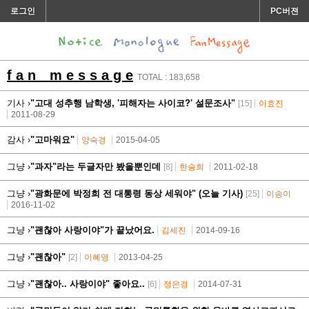
로그인
PC버젼
f a n m e s s a g e
TOTAL : 183,658
기사 ›
"고대 성추행 남학생, '피해자는 사이코?' 설문조사"
[15]
이효진
2011-08-29
감사 ›
"고마워요"
양숙경
2015-04-05
그냥 ›
"과자"라는 두글자만 봤을뿐인데
[8]
한송희
2011-02-18
그냥 ›
"광화문에 박정희 전 대통령 동상 세워야" (오늘 기사)
[25]
이송이
2016-11-02
그냥 ›
"괜찮아 사랑이야"가 끝났어요.
김세진
2014-09-16
그냥 ›
"괜찮아"
[2]
이혜영
2013-04-25
그냥 ›
"괜찮아.. 사랑이야" 좋아요..
[6]
정은경
2014-07-31