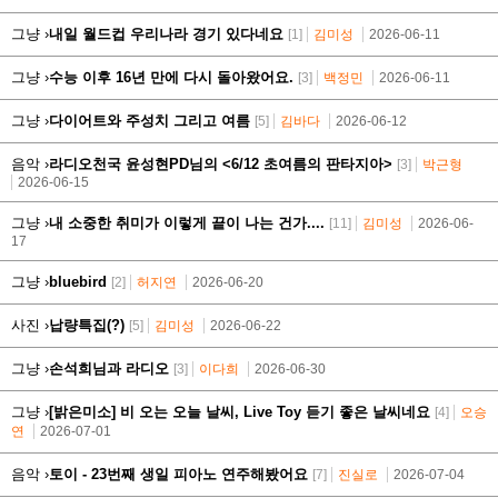
그냥 ›
내일 월드컵 우리나라 경기 있다네요
[1]
김미성
2026-06-11
그냥 ›
수능 이후 16년 만에 다시 돌아왔어요.
[3]
백정민
2026-06-11
그냥 ›
다이어트와 주성치 그리고 여름
[5]
김바다
2026-06-12
음악 ›
라디오천국 윤성현PD님의 <6/12 초여름의 판타지아>
[3]
박근형
2026-06-15
그냥 ›
내 소중한 취미가 이렇게 끝이 나는 건가....
[11]
김미성
2026-06-
17
그냥 ›
bluebird
[2]
허지연
2026-06-20
사진 ›
납량특집(?)
[5]
김미성
2026-06-22
그냥 ›
손석희님과 라디오
[3]
이다희
2026-06-30
그냥 ›
[밝은미소] 비 오는 오늘 날씨, Live Toy 듣기 좋은 날씨네요
[4]
오승
연
2026-07-01
음악 ›
토이 - 23번째 생일 피아노 연주해봤어요
[7]
진실로
2026-07-04