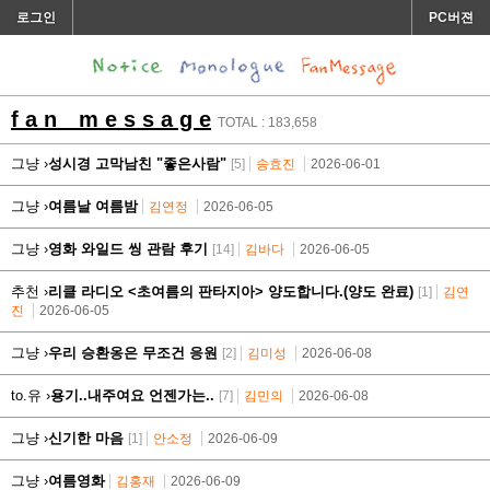
로그인
PC버젼
f a n m e s s a g e
TOTAL : 183,658
그냥 ›
성시경 고막남친 "좋은사람"
[5]
송효진
2026-06-01
그냥 ›
여름날 여름밤
김연정
2026-06-05
그냥 ›
영화 와일드 씽 관람 후기
[14]
김바다
2026-06-05
추천 ›
리클 라디오 <초여름의 판타지아> 양도합니다.(양도 완료)
[1]
김연
진
2026-06-05
그냥 ›
우리 승환옹은 무조건 응원
[2]
김미성
2026-06-08
to.유 ›
용기..내주여요 언젠가는..
[7]
김민의
2026-06-08
그냥 ›
신기한 마음
[1]
안소정
2026-06-09
그냥 ›
여름영화
김홍재
2026-06-09