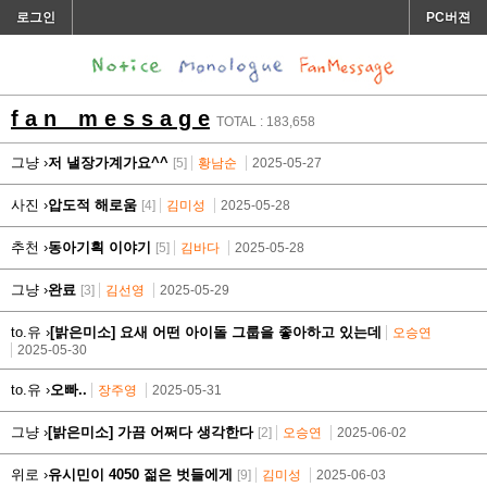
로그인
PC버젼
f a n m e s s a g e
TOTAL : 183,658
그냥 ›
저 낼장가계가요^^
[5]
황남순
2025-05-27
사진 ›
압도적 해로움
[4]
김미성
2025-05-28
추천 ›
동아기획 이야기
[5]
김바다
2025-05-28
그냥 ›
완료
[3]
김선영
2025-05-29
to.유 ›
[밝은미소] 요새 어떤 아이돌 그룹을 좋아하고 있는데
오승연
2025-05-30
to.유 ›
오빠..
장주영
2025-05-31
그냥 ›
[밝은미소] 가끔 어쩌다 생각한다
[2]
오승연
2025-06-02
위로 ›
유시민이 4050 젊은 벗들에게
[9]
김미성
2025-06-03