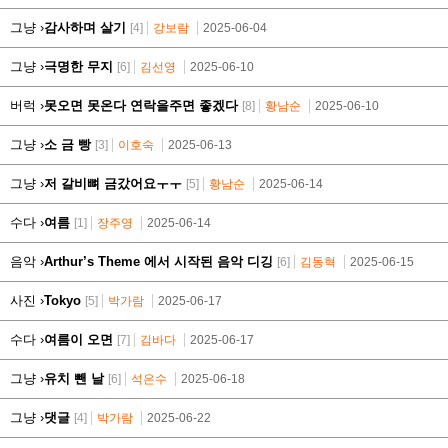
그냥 ›
감사하며 살기
[4]
강보람
2025-06-04
그냥 ›
극명한 무지
[6]
김선영
2025-06-10
버럭 ›
못오면 못온다 연락을주면 좋겠다
[8]
황남순
2025-06-10
그냥 ›
소 금 빵
[3]
이호숙
2025-06-13
그냥 ›
저 갈비뼈 금갔어요ㅜㅜ
[5]
황남순
2025-06-14
수다 ›
여름
[1]
장주영
2025-06-14
음악 ›
Arthur’s Theme 에서 시작된 음악 디깅
[6]
김동혁
2025-06-15
사진 ›
Tokyo
[5]
박가람
2025-06-17
수다 ›
여름이 오면
[7]
김바다
2025-06-17
그냥 ›
유치 뺀 날
[6]
석은수
2025-06-18
그냥 ›
댓글
[4]
박가람
2025-06-22