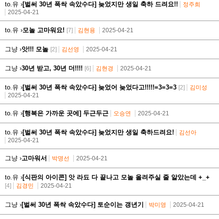
to.유 ›
[벌써 30년 폭싹 속았수다] 늦었지만 생일 축하 드려요!!
정주희
2025-04-21
to.유 ›
모놀 고마워요!
[7]
김현용
2025-04-21
그냥 ›
앗!!! 모놀
[2]
김선영
2025-04-21
그냥 ›
30년 받고, 30년 더!!!!
[6]
김현경
2025-04-21
to.유 ›
[벌써 30년 폭싹 속았수다] 늦었어 늦었다고!!!!!=3=3=3
[2]
김미성
2025-04-21
to.유 ›
[행복은 가까운 곳에] 두근두근
오승연
2025-04-21
to.유 ›
[벌써 30년 폭싹 속았수다] 늦었지만 생일 축하드려요!
김선아
2025-04-21
그냥 ›
고마워서
박명선
2025-04-21
to.유 ›
[식판의 아이콘] 앗 라됴 다 끝나고 모놀 올려주실 줄 알았는데 +_+
[4]
김경민
2025-04-21
그냥 ›
[벌써 30년 폭싹 속았수다] 토순이는 갱년기
박미영
2025-04-21