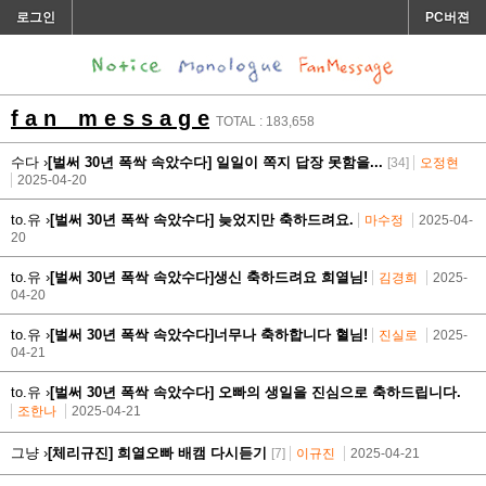
로그인
PC버젼
f a n m e s s a g e
TOTAL : 183,658
수다 ›
[벌써 30년 폭싹 속았수다] 일일이 쪽지 답장 못함을...
[34]
오정현
2025-04-20
to.유 ›
[벌써 30년 폭싹 속았수다] 늦었지만 축하드려요.
마수정
2025-04-
20
to.유 ›
[벌써 30년 폭싹 속았수다]생신 축하드려요 희열님!
김경희
2025-
04-20
to.유 ›
[벌써 30년 폭싹 속았수다]너무나 축하합니다 혈님!
진실로
2025-
04-21
to.유 ›
[벌써 30년 폭싹 속았수다] 오빠의 생일을 진심으로 축하드립니다.
조한나
2025-04-21
그냥 ›
[체리규진] 희열오빠 배캠 다시듣기
[7]
이규진
2025-04-21