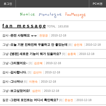
로그인
PC버젼
f a n m e s s a g e
TOTAL : 183,658
감사 ›
완전 사랑해요 ㅠㅠ
전영경
2010-12-18
그냥 ›
오늘 기분 진짜진짜 우울하고 안 좋았는데
[8]
송민재
2010-12-18
그냥 ›
[병판] 새로운 기능이 뭐가 있을까요?
[9]
송종옥
2010-12-18
그냥 ›
그리웠어요~
[3]
김은혜
2010-12-18
감사 ›
감사합니다.
[3]
김선아
2010-12-18
감사 ›
그나저나
[6]
이현숙
2010-12-18
그냥 ›
보고싶었어요!
심은미
2010-12-18
질문 ›
그런데 포인트는 어디서 확인해요?
[8]
문승전
2010-12-18