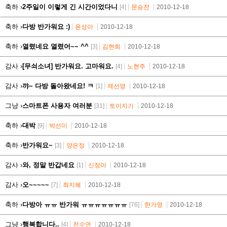
축하 ›
2주일이 이렇게 긴 시간이었다니
[4]
문승전
2010-12-18
축하 ›
다방 반가워요 :)
윤성아
2010-12-18
축하 ›
열렸네요 열렸어~~ ^^
[3]
김현희
2010-12-18
감사 ›
[무쇠소녀] 반가워요. 고마워요.
[4]
노현주
2010-12-18
감사 ›
꺄~ 다방 돌아왔네요! ㅋ
[1]
제선영
2010-12-18
그냥 ›
스마트폰 사용자 여러분
[31]
토이지기
2010-12-18
축하 ›
대박
[9]
박선미
2010-12-18
축하 ›
반가워요~
[3]
양은정
2010-12-18
감사 ›
와, 정말 반갑네요
[1]
신정아
2010-12-18
감사 ›
오~~~~~
[7]
최지혜
2010-12-18
축하 ›
다방아 ㅠㅠ 반가워 ㅠㅠㅠㅠㅠㅠㅠ
[76]
한가영
2010-12-18
그냥 ›
행복합니다..
[4]
전수연
2010-12-18