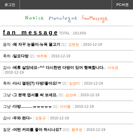
로그인
PC버젼
f a n m e s s a g e
TOTAL : 183,658
음악 ›
왜 자꾸 눈물이-뉴욕 물고기
[1]
강현정
2010-12-19
축하 ›
일요다방
[2]
박주화
2010-12-19
감사 ›
에휴 살았네요~^^ 다시한번 다방이 있어 행복합니다.
서숙경
2010-12-19
축하 ›
다시 열린(?) 다방!좋아요!ㅋ
[2]
임양미
2010-12-19
그냥 ›
그 분께 엽서를 써 보세요.
[5]
김선애
2010-12-19
그냥 ›
다방..........ㅠㅠㅠㅠㅠ
[1]
이아름
2010-12-19
감사 ›
우와 된다~
강동규
2010-12-19
질문 ›
어떤 커피를 좋아 하시나요?
[32]
함주경
2010-12-19