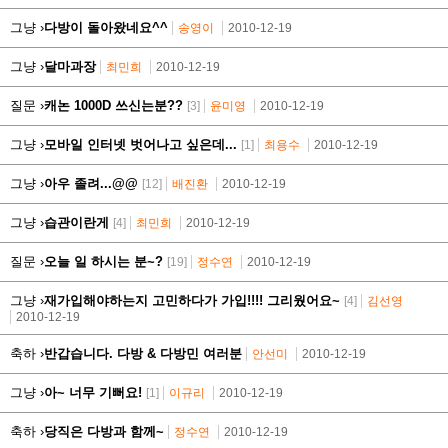
그냥 ›
다방이 돌아왔네요^^
송영이
2010-12-19
그냥 ›
달마과장
최민희
2010-12-19
질문 ›
캐논 1000D 쓰신는분??
[3]
윤미영
2010-12-19
그냥 ›
모바일 인터넷 벗어나고 싶은데...
[1]
최용수
2010-12-19
그냥 ›
아우 졸려...@@
[12]
배진환
2010-12-19
그냥 ›
습관이란게
[4]
최민희
2010-12-19
질문 ›
오늘 일 하시는 분~?
[19]
정수연
2010-12-19
그냥 ›
재가입해야하는지 고민하다가 가입!!!! 그리웠어요~
[4]
김선영
2010-12-19
축하 ›
반갑습니다. 다방 & 다방민 여러분
안선미
2010-12-19
그냥 ›
아~ 너무 기뻐요!
[1]
이규리
2010-12-19
축하 ›
당직은 다방과 함께~
정수연
2010-12-19