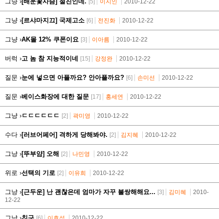
그냥 ›
[배운꽃사슴] 절친인데.
[5]
이지인
2010-12-22
그냥 ›
[르샤마지끄] 국제고소
[6]
전진화
2010-12-22
그냥 ›
AK몰 12% 쿠폰이요
[3]
이아름
2010-12-22
버럭 ›
고 놈 참 지능적이네
[15]
강정완
2010-12-22
질문 ›
눈에 넣으면 아플까요? 안아플까요?
[6]
손미선
2010-12-22
질문 ›
베이스화장에 대한 질문
[17]
홍세연
2010-12-22
그냥 ›
ㄷㄷㄷㄷㄷㄷ
[2]
곽미영
2010-12-22
수다 ›
[러브어페어] 격하게 당해봐야.
[2]
김지혜
2010-12-22
그냥 ›
[뚜부얌] 오해
[2]
나민영
2010-12-22
위로 ›
선택의 기로
[2]
이유희
2010-12-22
그냥 ›
[근두운] 난 괜찮은데 엄마가 자꾸 불쌍해해요...
[3]
김미혜
2010-
12-22
그냥 ›
친구
[6]
이호석
2010-12-22