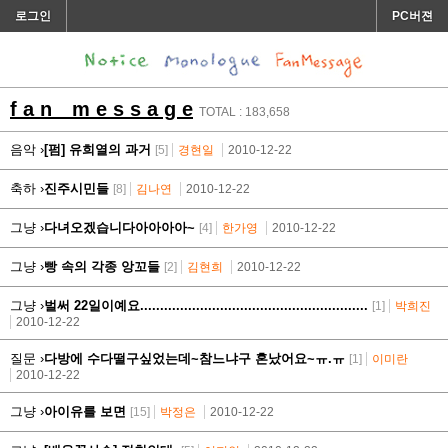
로그인
PC버젼
f a n m e s s a g e
TOTAL : 183,658
음악 ›
[펌] 유희열의 과거
[5]
경현일
2010-12-22
축하 ›
진주시민들
[8]
김나연
2010-12-22
그냥 ›
다녀오겠습니다아아아아~
[4]
한가영
2010-12-22
그냥 ›
빵 속의 각종 앙꼬들
[2]
김현희
2010-12-22
그냥 ›
벌써 22일이예요.........................................................
[1]
박희진
2010-12-22
질문 ›
다방에 수다떨구싶었는데~참느냐구 혼났어요~ㅠ.ㅠ
[1]
이미란
2010-12-22
그냥 ›
아이유를 보면
[15]
박정은
2010-12-22