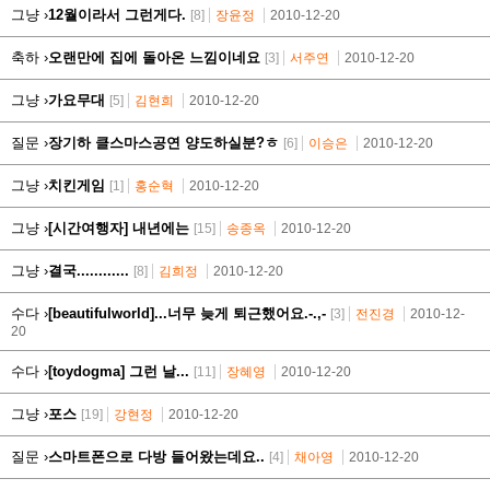
그냥 ›
12월이라서 그런게다.
[8]
장윤정
2010-12-20
축하 ›
오랜만에 집에 돌아온 느낌이네요
[3]
서주연
2010-12-20
그냥 ›
가요무대
[5]
김현희
2010-12-20
질문 ›
장기하 클스마스공연 양도하실분?ㅎ
[6]
이승은
2010-12-20
그냥 ›
치킨게임
[1]
홍순혁
2010-12-20
그냥 ›
[시간여행자] 내년에는
[15]
송종옥
2010-12-20
그냥 ›
결국............
[8]
김희정
2010-12-20
수다 ›
[beautifulworld]...너무 늦게 퇴근했어요.-.,-
[3]
전진경
2010-12-
20
수다 ›
[toydogma] 그런 날...
[11]
장혜영
2010-12-20
그냥 ›
포스
[19]
강현정
2010-12-20
질문 ›
스마트폰으로 다방 들어왔는데요..
[4]
채아영
2010-12-20