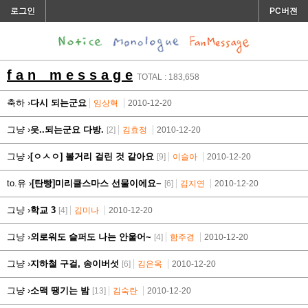
로그인
PC버젼
f a n m e s s a g e
TOTAL : 183,658
축하 ›
다시 되는군요
임상혁
2010-12-20
그냥 ›
읏..되는군요 다방.
[2]
김효정
2010-12-20
그냥 ›
[ㅇㅅㅇ] 볼거리 걸린 것 같아요
[9]
이슬아
2010-12-20
to.유 ›
[탄빵]미리클스마스 선물이에요~
[6]
김지연
2010-12-20
그냥 ›
학교 3
[4]
김미나
2010-12-20
그냥 ›
외로워도 슬퍼도 나는 안울어~
[4]
함주경
2010-12-20
그냥 ›
지하철 구걸, 송이버섯
[6]
김은옥
2010-12-20
그냥 ›
소맥 땡기는 밤
[13]
김숙란
2010-12-20