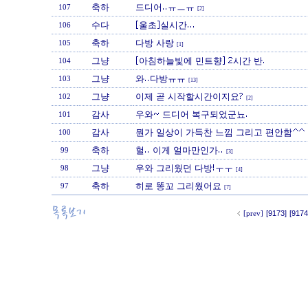
축하
드디어..ㅠㅡㅠ
107
[2]
수다
[울초]실시간...
106
축하
다방 사랑
105
[1]
그냥
[아침하늘빛에 민트향] 2시간 반.
104
그냥
와..다방ㅠㅠ
103
[13]
그냥
이제 곧 시작할시간이지요?
102
[2]
감사
우와~ 드디어 복구되었군뇨.
101
감사
뭔가 일상이 가득찬 느낌 그리고 편안함^^
100
축하
헐.. 이게 얼마만인가..
99
[3]
그냥
우와 그리웠던 다방!ㅜㅜ
98
[4]
축하
히로 똥꼬 그리웠어요
97
[7]
[prev]
[9173]
[9174