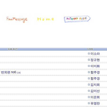
이소라
정규현
이미화
 번외편 no6
함주경
[14]
함주경
김지희
김미선
이은희
유영란