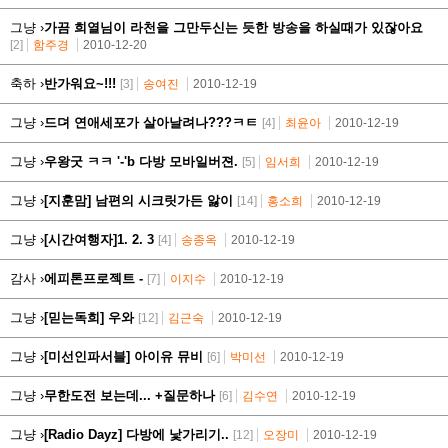
그냥 ›
가끔 희열님이 라천을 그만두신는 듯한 방송을 하실때가 있잖아요
[2]
함주경
2010-12-20
축하 ›
반가워요~!!!
[3]
송여진
2010-12-19
그냥 ›
드뎌 연애세포가 살아날려나???ㅋㅌ
[4]
최윤아
2010-12-19
그냥 ›
우왕굿 ㅋㅋ '-'b 다방 모바일버젼.
[5]
임서희
2010-12-19
그냥 ›
[지훈맘] 남편의 시크릿가든 앓이
[14]
홍소희
2010-12-19
그냥 ›
[시간여행자]1. 2. 3
[4]
송종옥
2010-12-19
감사 ›
에피톤프로젝트 -
[7]
이지수
2010-12-19
그냥 ›
[믿는독희] 우와
[12]
김근숙
2010-12-19
그냥 ›
[미선인파서블] 아이유 뮤비
[6]
박미선
2010-12-19
그냥 ›
무한도전 보는데... +질문하나
[6]
김수연
2010-12-19
그냥 ›
[Radio Dayz] 다방에 낯가리기..
[12]
오장미
2010-12-19