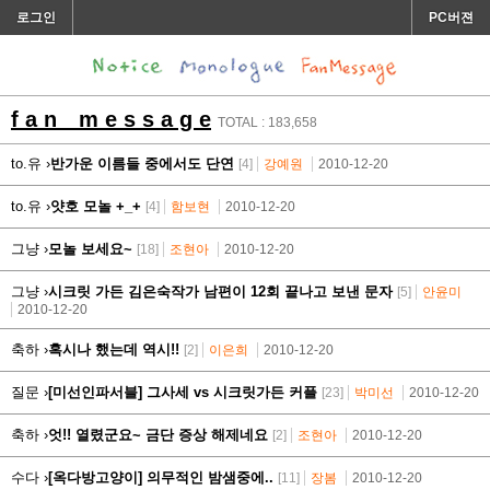
로그인
PC버젼
f a n m e s s a g e
TOTAL : 183,658
to.유 ›
반가운 이름들 중에서도 단연
[4]
강예원
2010-12-20
to.유 ›
얏호 모놀 +_+
[4]
함보현
2010-12-20
그냥 ›
모놀 보세요~
[18]
조현아
2010-12-20
그냥 ›
시크릿 가든 김은숙작가 남편이 12회 끝나고 보낸 문자
[5]
안윤미
2010-12-20
축하 ›
혹시나 했는데 역시!!
[2]
이은희
2010-12-20
질문 ›
[미선인파서블] 그사세 vs 시크릿가든 커플
[23]
박미선
2010-12-20
축하 ›
엇!! 열렸군요~ 금단 증상 해제네요
[2]
조현아
2010-12-20
수다 ›
[옥다방고양이] 의무적인 밤샘중에..
[11]
장봄
2010-12-20