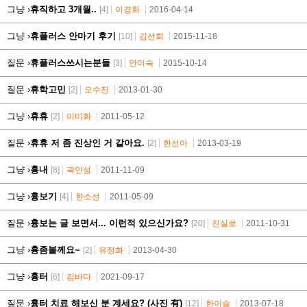
그냥 ›
휴직하고 3개월..
[4]
이경화
2016-04-14
그냥 ›
휴플러스 안마기 후기
[10]
김선희
2015-11-18
질문 ›
휴플러스쓰시는분들
[3]
안미숙
2015-10-14
질문 ›
휴학고민
[2]
오수진
2013-01-30
그냥 ›
휴휴
[2]
이미화
2011-05-12
질문 ›
휴휴 저 좀 진상인 거 같아요.
[2]
한선아
2013-03-19
그냥 ›
흉내
[8]
곽인성
2011-11-09
그냥 ›
흉보기
[4]
한소선
2011-05-09
질문 ›
흉보는 글 보면서... 이런적 있으신가요?
[20]
진실로
2011-10-31
그냥 ›
흉좀볼께요~
[2]
유정화
2013-04-30
그냥 ›
흉터
[6]
김바다
2021-09-17
질문 ›
흉터 치료 해보신 분 계세요? (사진 有)
[12]
한이슬
2013-07-18