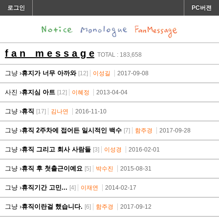
로그인
PC버젼
f a n m e s s a g e
TOTAL : 183,658
그냥 ›
휴지가 너무 아까와
[12]
이성길
2017-09-08
사진 ›
휴지심 아트
[12]
이혜정
2013-04-04
그냥 ›
휴직
[17]
김나연
2016-11-10
그냥 ›
휴직 2주차에 접어든 일시적인 백수
[7]
함주경
2017-09-28
그냥 ›
휴직 그리고 회사 사람들
[3]
이성경
2016-02-01
그냥 ›
휴직 후 첫출근이예요
[5]
박수진
2015-08-31
그냥 ›
휴직기간 고민...
[4]
이재연
2014-02-17
그냥 ›
휴직이란걸 했습니다.
[6]
함주경
2017-09-12