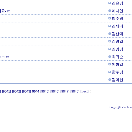
김은경
요.
이나연
[7]
함주경
김세미
김선애
]
김명열
임명경
ㅋㅋ
최귀순
[3]
이형일
함주경
김미현
]
[9041]
[9042]
[9043]
9044
[9045]
[9046]
[9047]
[9048]
[next]
Copyright Zeroboar