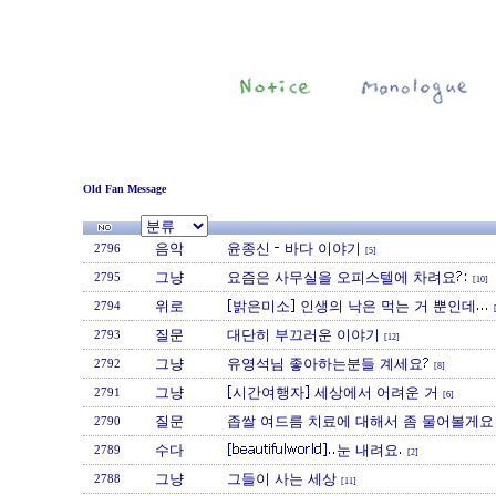
Old Fan Message
음악
윤종신 - 바다 이야기
2796
[5]
그냥
요즘은 사무실을 오피스텔에 차려요?:
2795
[10]
위로
[밝은미소] 인생의 낙은 먹는 거 뿐인데...
2794
질문
대단히 부끄러운 이야기
2793
[12]
그냥
유영석님 좋아하는분들 계세요?
2792
[8]
그냥
[시간여행자] 세상에서 어려운 거
2791
[6]
질문
좁쌀 여드름 치료에 대해서 좀 물어볼게요 
2790
수다
[beautifulworld]..눈 내려요.
2789
[2]
그냥
그들이 사는 세상
2788
[11]