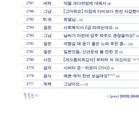
버럭
약물 과다처방에 대해서
2787
[8]
그냥
[고마워요] 아침에 티비보다 완전 식겁했어
2786
to.유
희열님..
2785
[4]
질문
사회복지사 2급 따려는데요.
2784
[4]
그냥
날씨가 이런데 담주 제주도 괜찮을까요?
2783
[5
질문
여행갈 때 듣기 좋은 노래 추천 좀...
2782
[24]
질문
일본인들, 신년운세 볼 만한 곳
2781
[2]
사진
[게으름의최강자] 푸하하 저 여깄어요 ㅋ
2780
음악
시바타 준 - 히로미 (가사)
2779
[3]
음식
예쁜 케익 한번 보실래요?^^
2778
[4]
독백
그냥이요...
2777
[3]
[prev]
[9039]
[9040