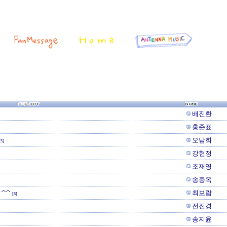
배진환
홍준표
오남희
[5]
강현정
조재영
송종옥
^^
최보람
[8]
전진경
송지윤