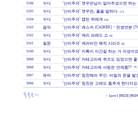
수다
'신비주의' 캣우먼님이 알아주셨으면 하는 
3106
수다
'신비주의' 캣우먼, 폴을 말하다.
3105
[17]
수다
'신비주의' 캡틴 박에게
3104
[10]
음악
'신비주의' 캐스커 (CASKER) - 천생연분 (Tribute
3103
수다
'신비주의' 캐리 브래드 쇼
3102
[6]
질문
'신비주의' 캐러비안 해적 시리즈
3101
[8]
수다
'신비주의' 카톡이 이간질 하는 거 아셨어요
3100
수다
'신비주의' 카테고리에 퀴즈도 있었으면 좋겠
3099
수다
'신비주의' 카테고리에 샤핑은 언제쯤?? 
3098
유머
'신비주의' 칭찬해라 주인. 비밀의 문을 발
3097
수다
'신비주의' 칭찬은 고래도 춤추게 한다지요
3096
[prev]
[9023]
[9024