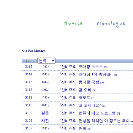
Old Fan Message
수다
'신비주의' 쿄대장 ㅋㅋㅋ
3115
[8]
수다
'신비주의' 쿄대장 1위 축하해~
3114
[6]
수다
'신비주의' 콩나물 국밥
3113
[10]
수다
'신비주의' 콜 오빠
3112
[5]
수다
'신비주의' 코오트
3111
[7]
수다
'신비주의' 코 고시나요?
3110
[11]
질문
'신비주의' 컴퓨터 메모 프로그램
3109
[5]
사진
'신비주의' 컨닝을 하려면 이 정도는 해야.
3108
수다
'신비주의' 커피
3107
[8]