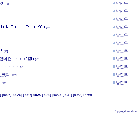
것.
남연우
[8]
남연우
남연우
 Series : Tribute90')
남연우
[15]
남연우
남연우
?
남연우
[10]
네요. ㅋㅋㅋ(끝!)
남연우
[42]
ㅋㅋㅋㅋㅋㅋ
남연우
[4]
견했다.
남연우
[17]
.
남연우
[10]
]
[9025]
[9026]
[9027]
9028
[9029]
[9030]
[9031]
[9032]
[next]
Copyright Zeroboar