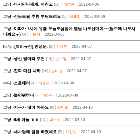
그냥 ›
다시만난세계, 파친코
[10]
이호숙
2022-04-06
그냥 ›
전동드릴 추천 부탁드려요
[5]
배혜정
2022-04-06
그냥 ›
이따가 7시에 유튭 오늘도삽질에 혈님 나오신대여~~(담주에 나오시
나봐요ㅜ)
[6]
김윤정
2022-04-06
to.유 ›
[체리규진] 반성문.
[2]
이규진
2022-04-07
그냥 ›
생신 말머리 추천
[14]
손수정
2022-04-07
그냥 ›
진짜 미친 나라
[26]
김미성
2022-04-07
수다 ›
소음테러
[4]
배윤선
2022-04-08
그냥 ›
놀면뭐하니
[7]
이진아
2022-04-09
그냥 ›
지구가 많이 아파요
[8]
최민희
2022-04-10
그냥 ›
8세 아들 ㅎㅎ
[10]
박소희
2022-04-10
그냥 ›
세사람에 엄청 빠졌네요
[5]
차한민
2022-04-10