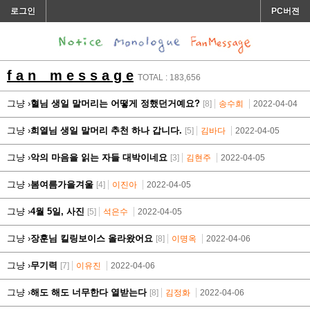
로그인
PC버젼
f a n m e s s a g e
TOTAL : 183,656
그냥 ›
혈님 생일 말머리는 어떻게 정했던거예요?
[8]
송수희
2022-04-04
그냥 ›
희열님 생일 말머리 추천 하나 갑니다.
[5]
김바다
2022-04-05
그냥 ›
악의 마음을 읽는 자들 대박이네요
[3]
김현주
2022-04-05
그냥 ›
봄여름가을겨울
[4]
이진아
2022-04-05
그냥 ›
4월 5일, 사진
[5]
석은수
2022-04-05
그냥 ›
장훈님 킬링보이스 올라왔어요
[8]
이명옥
2022-04-06
그냥 ›
무기력
[7]
이유진
2022-04-06
그냥 ›
해도 해도 너무한다 열받는다
[8]
김정화
2022-04-06