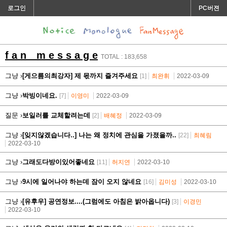
로그인
PC버젼
f a n m e s s a g e
TOTAL : 183,658
그냥 ›
[게으름의최강자] 제 몫까지 즐겨주세요
[1]
최완휘
2022-03-09
그냥 ›
박빙이네요.
[7]
이영미
2022-03-09
질문 ›
보일러를 교체할려는데
[2]
배혜정
2022-03-09
그냥 ›
[잊지않겠습니다..] 나는 왜 정치에 관심을 가졌을까..
[22]
최혜림
2022-03-10
그냥 ›
그래도다방이있어좋네요
[11]
허지연
2022-03-10
그냥 ›
9시에 일어나야 하는데 잠이 오지 않네요
[16]
김미성
2022-03-10
그냥 ›
[유후우] 공연정보....(그럼에도 아침은 밝아옵니다)
[3]
이경민
2022-03-10