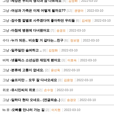
그냥 ›
세상은 우리의 생각과 참 다르네요
[4]
김정화
2022-03-10
그냥 ›
여성과 가족은 이제 어떻게 될까요??
[12]
권명아
2022-03-10
그냥 ›
잠수함 깔별로 사주겠다며 좋아하던 우리들
[6]
김세영
2022-03-10
그냥 ›
아침에 병원에 다녀왔어요
[7]
송경모
2022-03-10
수다 ›
누가 되든.. 비슷할 거 같다는...친구
[6]
정보영
2022-03-10
그냥 ›
일주일만 슬퍼하고 ..
[8]
김정화
2022-03-10
버럭 ›
넷플릭스 소년심판 재밌게 봤어요
[3]
이호숙
2022-03-10
그냥 ›
분류에 고통이 없네요.
[2]
윤선옥
2022-03-10
그냥 ›
슬프지만 .. 모두 잘 다녀오세요
[3]
김윤정
2022-03-10
위로 ›
유시민씨의 위로
[12]
손수정
2022-03-10
그냥 ›
일하다 현타 오네요.. (연글죄송..)
[1]
송경모
2022-03-10
to.유 ›
오빠를 만나러 가는 길
[2]
이지현
2022-03-10