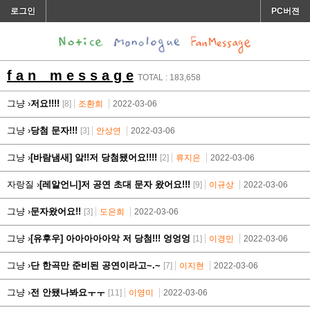
로그인
PC버젼
f a n m e s s a g e
TOTAL : 183,658
그냥 ›
저요!!!!
[8]
조환희
2022-03-06
그냥 ›
당첨 문자!!!
[3]
안상연
2022-03-06
그냥 ›
[바람냄새] 앜!!저 당첨됐어요!!!!
[2]
류지은
2022-03-06
자랑질 ›
[레알언니]저 공연 초대 문자 왔어요!!!
[9]
이규상
2022-03-06
그냥 ›
문자왔어요!!
[3]
도은희
2022-03-06
그냥 ›
[유후우] 아아아아아악 저 당첨!!! 엉엉엉
[1]
이경민
2022-03-06
그냥 ›
단 한곡만 준비된 공연이라고~.~
[7]
이지현
2022-03-06
그냥 ›
전 안됐나봐요ㅜㅜ
[11]
이영미
2022-03-06