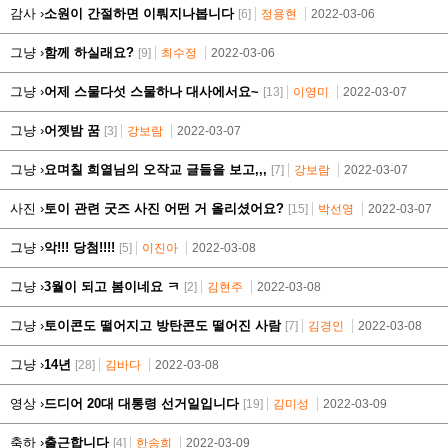
감사 ›
소원이 간절하면 이뤄지나봅니다
[6]
정용현
2022-03-06
그냥 ›
함께 하실래요?
[9]
최수정
2022-03-06
그냥 ›
어제 스물다섯 스물하나 대사에서요~
[13]
이영미
2022-03-07
그냥 ›
어젯밤 꿈
[3]
강보람
2022-03-07
그냥 ›
요며칠 희열님의 오작교 글들을 보고,,,
[7]
강보람
2022-03-07
사진 ›
토이 관련 굿즈 사진 어떤 거 올리셨어요?
[15]
박선영
2022-03-07
그냥 ›
악!!! 당첨!!!!
[5]
이진아
2022-03-08
그냥 ›
3월이 되고 봄이네요 ㅋ
[2]
김현주
2022-03-08
그냥 ›
토이콘도 떨어지고 방탄콘도 떨어진 사람
[7]
김경인
2022-03-08
그냥 ›
14년
[28]
김바다
2022-03-08
영상 ›
드디어 20대 대통령 선거일입니다
[19]
김미성
2022-03-09
축하 ›
출근합니다
[4]
한송희
2022-03-09